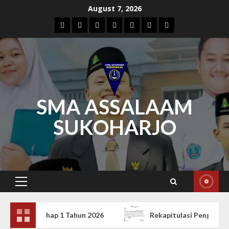
Skip
August 7, 2026
to
Home
PROFIL
Gallery
Kontak
GALERY
KEGIATAN
PRESTASI
content
SMA ASSALAAM
SUKOHARJO
Primary
Menu
 Tahap 1 Tahun 2026
Rekapitulasi Penggunaan Dana B