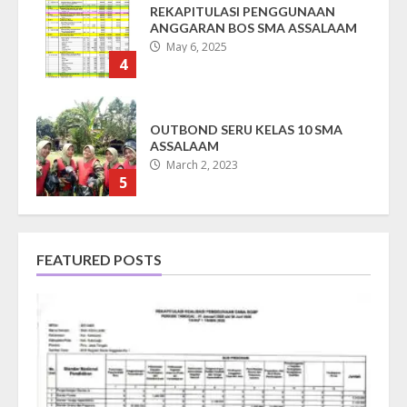
OUTBOND SERU KELAS 10 SMA
ASSALAAM
March 2, 2023
5
SERUNYA BELAJAR FIQH DI SMA
ASSALAAM BERSAMA USTADZAH
SITI AROFAH, S.H.I
March 2, 2023
6
LOMBA KARYA ILMIAH SISWA SMA
FEATURED POSTS
ASSALAAM SUKOHARJO
March 2, 2023
7
Laporan Penggunaan Dana BOS
Tahap 1 Tahun 2026
July 1, 2026